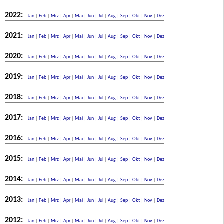
2022:
Jan
|
Feb
|
Mrz
|
Apr
|
Mai
|
Jun
|
Jul
|
Aug
|
Sep
|
Okt
|
Nov
|
Dez
2021:
Jan
|
Feb
|
Mrz
|
Apr
|
Mai
|
Jun
|
Jul
|
Aug
|
Sep
|
Okt
|
Nov
|
Dez
2020:
Jan
|
Feb
|
Mrz
|
Apr
|
Mai
|
Jun
|
Jul
|
Aug
|
Sep
|
Okt
|
Nov
|
Dez
2019:
Jan
|
Feb
|
Mrz
|
Apr
|
Mai
|
Jun
|
Jul
|
Aug
|
Sep
|
Okt
|
Nov
|
Dez
2018:
Jan
|
Feb
|
Mrz
|
Apr
|
Mai
|
Jun
|
Jul
|
Aug
|
Sep
|
Okt
|
Nov
|
Dez
2017:
Jan
|
Feb
|
Mrz
|
Apr
|
Mai
|
Jun
|
Jul
|
Aug
|
Sep
|
Okt
|
Nov
|
Dez
2016:
Jan
|
Feb
|
Mrz
|
Apr
|
Mai
|
Jun
|
Jul
|
Aug
|
Sep
|
Okt
|
Nov
|
Dez
2015:
Jan
|
Feb
|
Mrz
|
Apr
|
Mai
|
Jun
|
Jul
|
Aug
|
Sep
|
Okt
|
Nov
|
Dez
2014:
Jan
|
Feb
|
Mrz
|
Apr
|
Mai
|
Jun
|
Jul
|
Aug
|
Sep
|
Okt
|
Nov
|
Dez
2013:
Jan
|
Feb
|
Mrz
|
Apr
|
Mai
|
Jun
|
Jul
|
Aug
|
Sep
|
Okt
|
Nov
|
Dez
2012:
Jan
|
Feb
|
Mrz
|
Apr
|
Mai
|
Jun
|
Jul
|
Aug
|
Sep
|
Okt
|
Nov
|
Dez