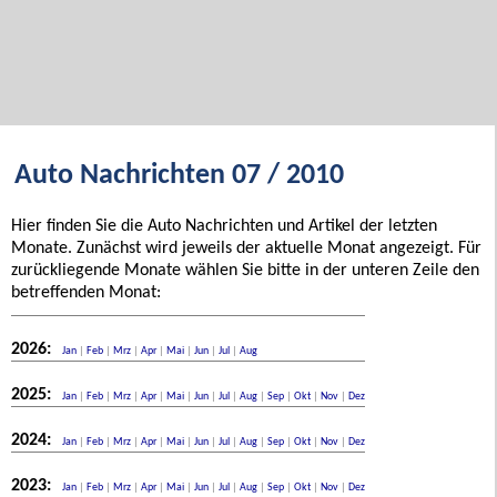
Auto Nachrichten 07 / 2010
Hier finden Sie die Auto Nachrichten und Artikel der letzten
Monate. Zunächst wird jeweils der aktuelle Monat angezeigt. Für
zurückliegende Monate wählen Sie bitte in der unteren Zeile den
betreffenden Monat:
2026:
Jan
|
Feb
|
Mrz
|
Apr
|
Mai
|
Jun
|
Jul
|
Aug
2025:
Jan
|
Feb
|
Mrz
|
Apr
|
Mai
|
Jun
|
Jul
|
Aug
|
Sep
|
Okt
|
Nov
|
Dez
2024:
Jan
|
Feb
|
Mrz
|
Apr
|
Mai
|
Jun
|
Jul
|
Aug
|
Sep
|
Okt
|
Nov
|
Dez
2023:
Jan
|
Feb
|
Mrz
|
Apr
|
Mai
|
Jun
|
Jul
|
Aug
|
Sep
|
Okt
|
Nov
|
Dez