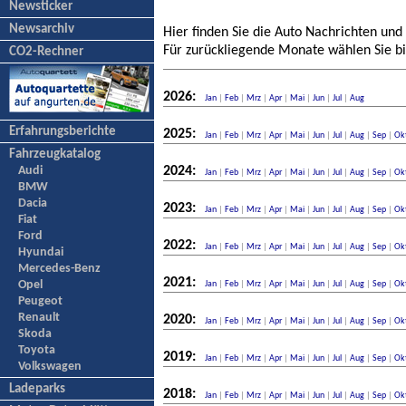
Newsticker
Newsarchiv
Hier finden Sie die Auto Nachrichten und
Für zurückliegende Monate wählen Sie bi
CO2-Rechner
2026:
Jan
|
Feb
|
Mrz
|
Apr
|
Mai
|
Jun
|
Jul
|
Aug
Erfahrungsberichte
2025:
Jan
|
Feb
|
Mrz
|
Apr
|
Mai
|
Jun
|
Jul
|
Aug
|
Sep
|
Ok
Fahrzeugkatalog
Audi
2024:
Jan
|
Feb
|
Mrz
|
Apr
|
Mai
|
Jun
|
Jul
|
Aug
|
Sep
|
Ok
BMW
Dacia
2023:
Jan
|
Feb
|
Mrz
|
Apr
|
Mai
|
Jun
|
Jul
|
Aug
|
Sep
|
Ok
Fiat
Ford
2022:
Jan
|
Feb
|
Mrz
|
Apr
|
Mai
|
Jun
|
Jul
|
Aug
|
Sep
|
Ok
Hyundai
Mercedes-Benz
2021:
Opel
Jan
|
Feb
|
Mrz
|
Apr
|
Mai
|
Jun
|
Jul
|
Aug
|
Sep
|
Ok
Peugeot
Renault
2020:
Jan
|
Feb
|
Mrz
|
Apr
|
Mai
|
Jun
|
Jul
|
Aug
|
Sep
|
Ok
Skoda
Toyota
2019:
Jan
|
Feb
|
Mrz
|
Apr
|
Mai
|
Jun
|
Jul
|
Aug
|
Sep
|
Ok
Volkswagen
Ladeparks
2018:
Jan
|
Feb
|
Mrz
|
Apr
|
Mai
|
Jun
|
Jul
|
Aug
|
Sep
|
Ok