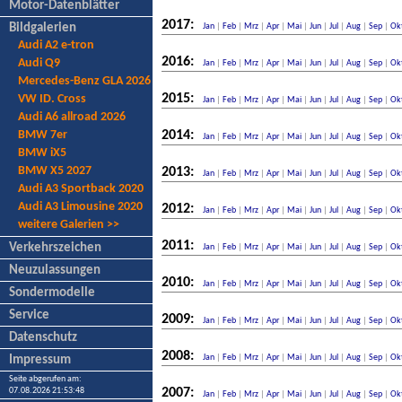
Motor-Datenblätter
2017:
Bildgalerien
Jan
|
Feb
|
Mrz
|
Apr
|
Mai
|
Jun
|
Jul
|
Aug
|
Sep
|
Ok
Audi A2 e-tron
2016:
Audi Q9
Jan
|
Feb
|
Mrz
|
Apr
|
Mai
|
Jun
|
Jul
|
Aug
|
Sep
|
Ok
Mercedes-Benz GLA 2026
2015:
VW ID. Cross
Jan
|
Feb
|
Mrz
|
Apr
|
Mai
|
Jun
|
Jul
|
Aug
|
Sep
|
Ok
Audi A6 allroad 2026
BMW 7er
2014:
Jan
|
Feb
|
Mrz
|
Apr
|
Mai
|
Jun
|
Jul
|
Aug
|
Sep
|
Ok
BMW iX5
BMW X5 2027
2013:
Jan
|
Feb
|
Mrz
|
Apr
|
Mai
|
Jun
|
Jul
|
Aug
|
Sep
|
Ok
Audi A3 Sportback 2020
Audi A3 Limousine 2020
2012:
Jan
|
Feb
|
Mrz
|
Apr
|
Mai
|
Jun
|
Jul
|
Aug
|
Sep
|
Ok
weitere Galerien >>
2011:
Verkehrszeichen
Jan
|
Feb
|
Mrz
|
Apr
|
Mai
|
Jun
|
Jul
|
Aug
|
Sep
|
Ok
Neuzulassungen
2010:
Jan
|
Feb
|
Mrz
|
Apr
|
Mai
|
Jun
|
Jul
|
Aug
|
Sep
|
Ok
Sondermodelle
Service
2009:
Jan
|
Feb
|
Mrz
|
Apr
|
Mai
|
Jun
|
Jul
|
Aug
|
Sep
|
Ok
Datenschutz
2008:
Jan
|
Feb
|
Mrz
|
Apr
|
Mai
|
Jun
|
Jul
|
Aug
|
Sep
|
Ok
Impressum
Seite abgerufen am:
07.08.2026 21:53:48
2007:
Jan
|
Feb
|
Mrz
|
Apr
|
Mai
|
Jun
|
Jul
|
Aug
|
Sep
|
Ok