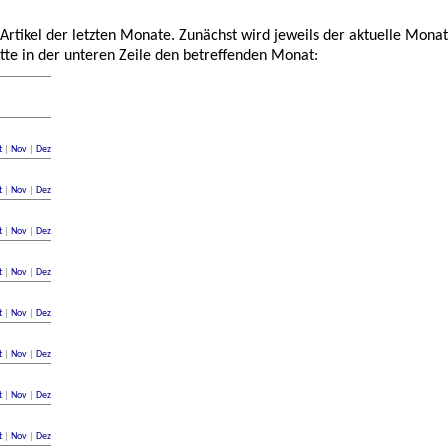
 Artikel der letzten Monate. Zunächst wird jeweils der aktuelle Monat
tte in der unteren Zeile den betreffenden Monat:
t
|
Nov
|
Dez
t
|
Nov
|
Dez
t
|
Nov
|
Dez
t
|
Nov
|
Dez
t
|
Nov
|
Dez
t
|
Nov
|
Dez
t
|
Nov
|
Dez
t
|
Nov
|
Dez