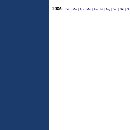
2006:
Feb
|
Mrz
|
Apr
|
Mai
|
Jun
|
Jul
|
Aug
|
Sep
|
Okt
|
No