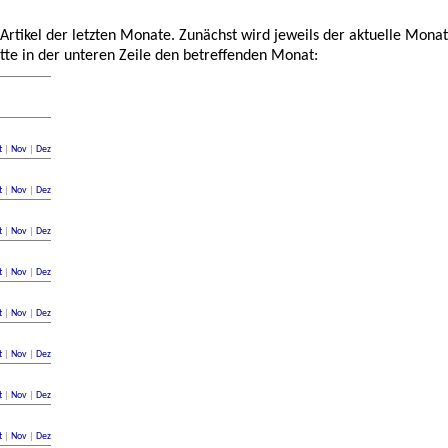
 Artikel der letzten Monate. Zunächst wird jeweils der aktuelle Monat
tte in der unteren Zeile den betreffenden Monat:
t
|
Nov
|
Dez
t
|
Nov
|
Dez
t
|
Nov
|
Dez
t
|
Nov
|
Dez
t
|
Nov
|
Dez
t
|
Nov
|
Dez
t
|
Nov
|
Dez
t
|
Nov
|
Dez