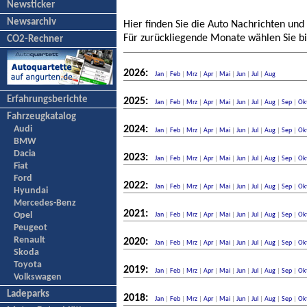
Newsticker
Newsarchiv
Hier finden Sie die Auto Nachrichten und
Für zurückliegende Monate wählen Sie bi
CO2-Rechner
2026:
Jan
|
Feb
|
Mrz
|
Apr
|
Mai
|
Jun
|
Jul
|
Aug
Erfahrungsberichte
2025:
Jan
|
Feb
|
Mrz
|
Apr
|
Mai
|
Jun
|
Jul
|
Aug
|
Sep
|
Ok
Fahrzeugkatalog
Audi
2024:
Jan
|
Feb
|
Mrz
|
Apr
|
Mai
|
Jun
|
Jul
|
Aug
|
Sep
|
Ok
BMW
Dacia
2023:
Jan
|
Feb
|
Mrz
|
Apr
|
Mai
|
Jun
|
Jul
|
Aug
|
Sep
|
Ok
Fiat
Ford
2022:
Jan
|
Feb
|
Mrz
|
Apr
|
Mai
|
Jun
|
Jul
|
Aug
|
Sep
|
Ok
Hyundai
Mercedes-Benz
2021:
Opel
Jan
|
Feb
|
Mrz
|
Apr
|
Mai
|
Jun
|
Jul
|
Aug
|
Sep
|
Ok
Peugeot
Renault
2020:
Jan
|
Feb
|
Mrz
|
Apr
|
Mai
|
Jun
|
Jul
|
Aug
|
Sep
|
Ok
Skoda
Toyota
2019:
Jan
|
Feb
|
Mrz
|
Apr
|
Mai
|
Jun
|
Jul
|
Aug
|
Sep
|
Ok
Volkswagen
Ladeparks
2018:
Jan
|
Feb
|
Mrz
|
Apr
|
Mai
|
Jun
|
Jul
|
Aug
|
Sep
|
Ok