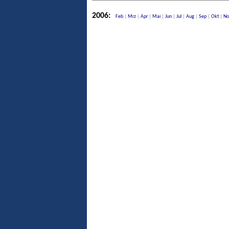
2006:
Feb
|
Mrz
|
Apr
|
Mai
|
Jun
|
Jul
|
Aug
|
Sep
|
Okt
|
No