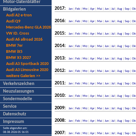
Motor-Datenblätter
2017:
Bildgalerien
Jan
|
Feb
|
Mrz
|
Apr
|
Mai
|
Jun
|
Jul
|
Aug
|
Sep
|
Ok
Audi A2 e-tron
2016:
Audi Q9
Jan
|
Feb
|
Mrz
|
Apr
|
Mai
|
Jun
|
Jul
|
Aug
|
Sep
|
Ok
Mercedes-Benz GLA 2026
2015:
VW ID. Cross
Jan
|
Feb
|
Mrz
|
Apr
|
Mai
|
Jun
|
Jul
|
Aug
|
Sep
|
Ok
Audi A6 allroad 2026
BMW 7er
2014:
Jan
|
Feb
|
Mrz
|
Apr
|
Mai
|
Jun
|
Jul
|
Aug
|
Sep
|
Ok
BMW iX5
BMW X5 2027
2013:
Jan
|
Feb
|
Mrz
|
Apr
|
Mai
|
Jun
|
Jul
|
Aug
|
Sep
|
Ok
Audi A3 Sportback 2020
Audi A3 Limousine 2020
2012:
Jan
|
Feb
|
Mrz
|
Apr
|
Mai
|
Jun
|
Jul
|
Aug
|
Sep
|
Ok
weitere Galerien >>
2011:
Verkehrszeichen
Jan
|
Feb
|
Mrz
|
Apr
|
Mai
|
Jun
|
Jul
|
Aug
|
Sep
|
Ok
Neuzulassungen
2010:
Jan
|
Feb
|
Mrz
|
Apr
|
Mai
|
Jun
|
Jul
|
Aug
|
Sep
|
Ok
Sondermodelle
Service
2009:
Jan
|
Feb
|
Mrz
|
Apr
|
Mai
|
Jun
|
Jul
|
Aug
|
Sep
|
Ok
Datenschutz
2008:
Jan
|
Feb
|
Mrz
|
Apr
|
Mai
|
Jun
|
Jul
|
Aug
|
Sep
|
Ok
Impressum
Seite abgerufen am:
08.08.2026 05:16:01
2007:
Jan
|
Feb
|
Mrz
|
Apr
|
Mai
|
Jun
|
Jul
|
Aug
|
Sep
|
Ok