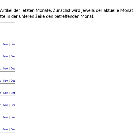
 Artikel der letzten Monate. Zunächst wird jeweils der aktuelle Monat
tte in der unteren Zeile den betreffenden Monat:
t
|
Nov
|
Dez
t
|
Nov
|
Dez
t
|
Nov
|
Dez
t
|
Nov
|
Dez
t
|
Nov
|
Dez
t
|
Nov
|
Dez
t
|
Nov
|
Dez
t
|
Nov
|
Dez