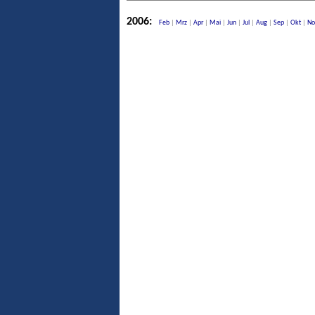
2006:
Feb
|
Mrz
|
Apr
|
Mai
|
Jun
|
Jul
|
Aug
|
Sep
|
Okt
|
No