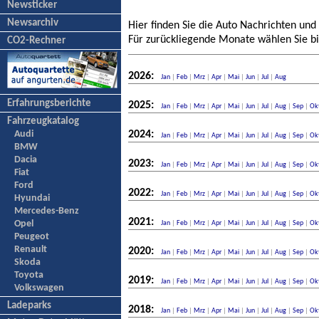
Newsticker
Newsarchiv
Hier finden Sie die Auto Nachrichten und
Für zurückliegende Monate wählen Sie bi
CO2-Rechner
2026:
Jan
|
Feb
|
Mrz
|
Apr
|
Mai
|
Jun
|
Jul
|
Aug
Erfahrungsberichte
2025:
Jan
|
Feb
|
Mrz
|
Apr
|
Mai
|
Jun
|
Jul
|
Aug
|
Sep
|
Ok
Fahrzeugkatalog
Audi
2024:
Jan
|
Feb
|
Mrz
|
Apr
|
Mai
|
Jun
|
Jul
|
Aug
|
Sep
|
Ok
BMW
Dacia
2023:
Jan
|
Feb
|
Mrz
|
Apr
|
Mai
|
Jun
|
Jul
|
Aug
|
Sep
|
Ok
Fiat
Ford
2022:
Jan
|
Feb
|
Mrz
|
Apr
|
Mai
|
Jun
|
Jul
|
Aug
|
Sep
|
Ok
Hyundai
Mercedes-Benz
2021:
Opel
Jan
|
Feb
|
Mrz
|
Apr
|
Mai
|
Jun
|
Jul
|
Aug
|
Sep
|
Ok
Peugeot
Renault
2020:
Jan
|
Feb
|
Mrz
|
Apr
|
Mai
|
Jun
|
Jul
|
Aug
|
Sep
|
Ok
Skoda
Toyota
2019:
Jan
|
Feb
|
Mrz
|
Apr
|
Mai
|
Jun
|
Jul
|
Aug
|
Sep
|
Ok
Volkswagen
Ladeparks
2018:
Jan
|
Feb
|
Mrz
|
Apr
|
Mai
|
Jun
|
Jul
|
Aug
|
Sep
|
Ok