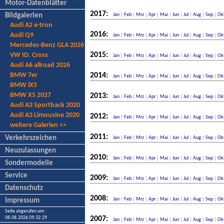
Motor-Datenblätter
2017:
Bildgalerien
Jan
|
Feb
|
Mrz
|
Apr
|
Mai
|
Jun
|
Jul
|
Aug
|
Sep
|
Ok
Audi A2 e-tron
2016:
Audi Q9
Jan
|
Feb
|
Mrz
|
Apr
|
Mai
|
Jun
|
Jul
|
Aug
|
Sep
|
Ok
Mercedes-Benz GLA 2026
2015:
VW ID. Cross
Jan
|
Feb
|
Mrz
|
Apr
|
Mai
|
Jun
|
Jul
|
Aug
|
Sep
|
Ok
Audi A6 allroad 2026
BMW 7er
2014:
Jan
|
Feb
|
Mrz
|
Apr
|
Mai
|
Jun
|
Jul
|
Aug
|
Sep
|
Ok
BMW iX5
BMW X5 2027
2013:
Jan
|
Feb
|
Mrz
|
Apr
|
Mai
|
Jun
|
Jul
|
Aug
|
Sep
|
Ok
Audi A3 Sportback 2020
Audi A3 Limousine 2020
2012:
Jan
|
Feb
|
Mrz
|
Apr
|
Mai
|
Jun
|
Jul
|
Aug
|
Sep
|
Ok
weitere Galerien >>
2011:
Verkehrszeichen
Jan
|
Feb
|
Mrz
|
Apr
|
Mai
|
Jun
|
Jul
|
Aug
|
Sep
|
Ok
Neuzulassungen
2010:
Jan
|
Feb
|
Mrz
|
Apr
|
Mai
|
Jun
|
Jul
|
Aug
|
Sep
|
Ok
Sondermodelle
Service
2009:
Jan
|
Feb
|
Mrz
|
Apr
|
Mai
|
Jun
|
Jul
|
Aug
|
Sep
|
Ok
Datenschutz
2008:
Jan
|
Feb
|
Mrz
|
Apr
|
Mai
|
Jun
|
Jul
|
Aug
|
Sep
|
Ok
Impressum
Seite abgerufen am:
08.08.2026 09:32:29
2007:
Jan
|
Feb
|
Mrz
|
Apr
|
Mai
|
Jun
|
Jul
|
Aug
|
Sep
|
Ok