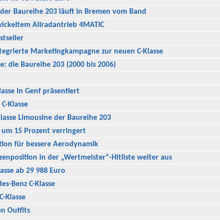
l der Baureihe 203 läuft in Bremen vom Band
ickeltem Allradantrieb 4MATIC
tseller
ntegrierte Marketingkampagne zur neuen C-Klasse
se: die Baureihe 203 (2000 bis 2006)
sse in Genf präsentiert
 C-Klasse
lasse Limousine der Baureihe 203
 um 15 Prozent verringert
tion für bessere Aerodynamik
enposition in der „Wertmeister“-Hitliste weiter aus
asse ab 29 988 Euro
es-Benz C-Klasse
C-Klasse
en Outfits