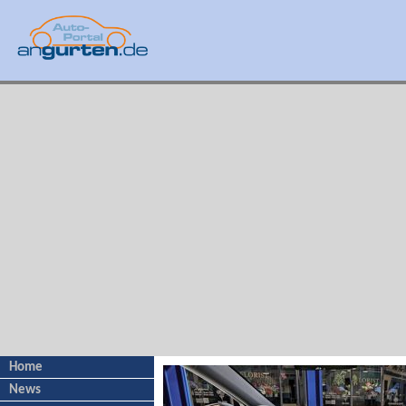
Home
News