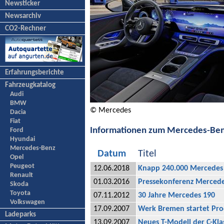
Newsticker
Newsarchiv
CO2-Rechner
Erfahrungsberichte
Fahrzeugkatalog
Audi
BMW
© Mercedes
Dacia
Fiat
Informationen zum Mercedes-Ben
Ford
Hyundai
Mercedes-Benz
Datum
Titel
Opel
Peugeot
12.06.2018
Knapp 240.000 Mercedes 
Renault
01.03.2016
Pressekonferenz Merced
Skoda
Toyota
07.11.2012
30 Jahre Mercedes 190
Volkswagen
17.09.2007
Werk Bremen startet Pro
Ladeparks
13.09.2007
Neues T-Modell der C-Kla