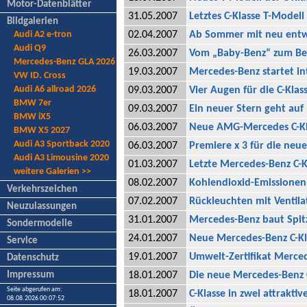
Motor-Datenblätter
31.05.2007
Letztes C-Klasse T-Model
Bildgalerien
Audi A2 e-tron
02.04.2007
Ab Sommer mit neu entw
Audi Q9
26.03.2007
Vom „Baby-Benz“ zum Bes
Mercedes-Benz GLA 2026
19.03.2007
Mercedes-Benz startet i
VW ID. Cross
Audi A6 allroad 2026
09.03.2007
Vier Augen für die C-Klas
BMW 7er
09.03.2007
Ein neuer Stern geht auf
BMW iX5
06.03.2007
Neue AMG-Mercedes C-Kla
BMW X5 2027
Audi A3 Sportback 2020
06.03.2007
Premiere x 3 für die neue
Audi A3 Limousine 2020
01.03.2007
Letzte Mercedes-Benz C-K
weitere Galerien >>
08.02.2007
Kohlendioxid-Emissionen
Verkehrszeichen
07.02.2007
Rückleuchten mit Ventila
Neuzulassungen
31.01.2007
Mercedes-Benz baut Spitz
Sondermodelle
24.01.2007
Neue Mercedes-Benz C-Kl
Service
19.01.2007
Umwelt-Zertifikat Merced
Datenschutz
Impressum
18.01.2007
Die neue Mercedes-Benz 
Seite abgerufen am:
18.01.2007
C-Klasse in zwei attraktiv
08.08.2026 00:07:52