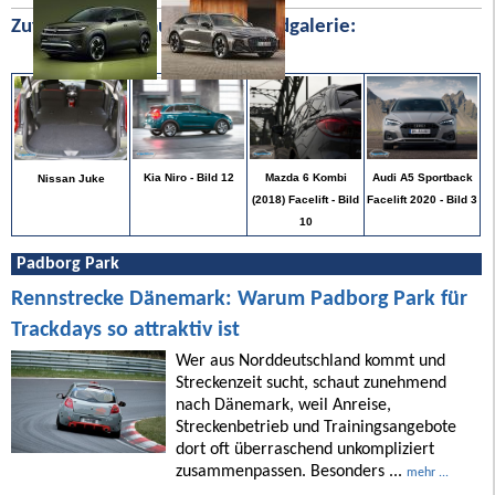
Zufällige Bilder aus unserer Bildgalerie:
Audi A5 Sportback
Kia Niro - Bild 12
Mazda 6 Kombi
Nissan Juke
Facelift 2020 - Bild 3
(2018) Facelift - Bild
10
Padborg Park
Rennstrecke Dänemark: Warum Padborg Park für
Trackdays so attraktiv ist
Wer aus Norddeutschland kommt und
Streckenzeit sucht, schaut zunehmend
nach Dänemark, weil Anreise,
Streckenbetrieb und Trainingsangebote
dort oft überraschend unkompliziert
zusammenpassen. Besonders ...
mehr ...