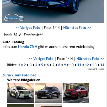
<< Voriges Foto
| Foto: 1/14 |
Nächstes Foto >>
Honda ZR-V - Frontansicht
Auto-Katalog
Infos zum
Honda ZR-V
gibt es auch in unserem Autokatalog.
<< Voriges Foto
| Foto: 1/14 |
Nächstes Foto >>
Bilder:
1
•
2
•
3
•
4
•
5
•
6
•
7
•
8
•
9
•
10
•
11
•
12
•
13
•
14
Copyright: Honda
Zurück zum Foto-Set
Weitere Bildgalerien: