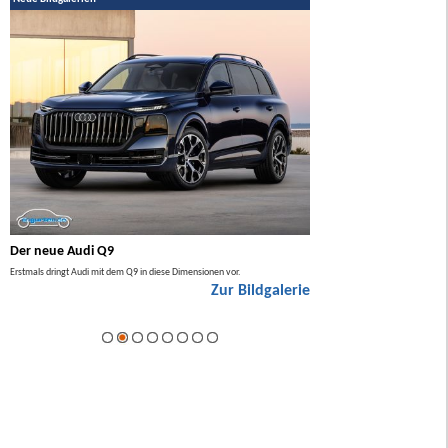
Der neue Audi Q9
Der neue Mercedes GL
Erstmals dringt Audi mit dem Q9 in diese Dimensionen vor.
Der neue Mercedes GLA kommt zuers
Zur Bildgalerie
Hybrid.
ie