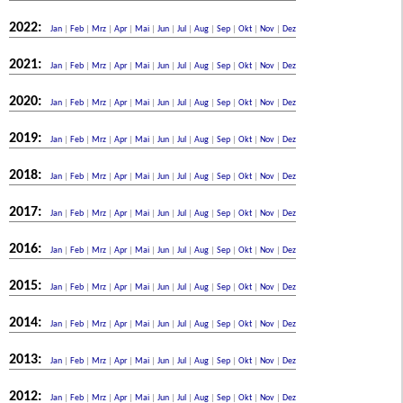
2022:
Jan
|
Feb
|
Mrz
|
Apr
|
Mai
|
Jun
|
Jul
|
Aug
|
Sep
|
Okt
|
Nov
|
Dez
2021:
Jan
|
Feb
|
Mrz
|
Apr
|
Mai
|
Jun
|
Jul
|
Aug
|
Sep
|
Okt
|
Nov
|
Dez
2020:
Jan
|
Feb
|
Mrz
|
Apr
|
Mai
|
Jun
|
Jul
|
Aug
|
Sep
|
Okt
|
Nov
|
Dez
2019:
Jan
|
Feb
|
Mrz
|
Apr
|
Mai
|
Jun
|
Jul
|
Aug
|
Sep
|
Okt
|
Nov
|
Dez
2018:
Jan
|
Feb
|
Mrz
|
Apr
|
Mai
|
Jun
|
Jul
|
Aug
|
Sep
|
Okt
|
Nov
|
Dez
2017:
Jan
|
Feb
|
Mrz
|
Apr
|
Mai
|
Jun
|
Jul
|
Aug
|
Sep
|
Okt
|
Nov
|
Dez
2016:
Jan
|
Feb
|
Mrz
|
Apr
|
Mai
|
Jun
|
Jul
|
Aug
|
Sep
|
Okt
|
Nov
|
Dez
2015:
Jan
|
Feb
|
Mrz
|
Apr
|
Mai
|
Jun
|
Jul
|
Aug
|
Sep
|
Okt
|
Nov
|
Dez
2014:
Jan
|
Feb
|
Mrz
|
Apr
|
Mai
|
Jun
|
Jul
|
Aug
|
Sep
|
Okt
|
Nov
|
Dez
2013:
Jan
|
Feb
|
Mrz
|
Apr
|
Mai
|
Jun
|
Jul
|
Aug
|
Sep
|
Okt
|
Nov
|
Dez
2012:
Jan
|
Feb
|
Mrz
|
Apr
|
Mai
|
Jun
|
Jul
|
Aug
|
Sep
|
Okt
|
Nov
|
Dez