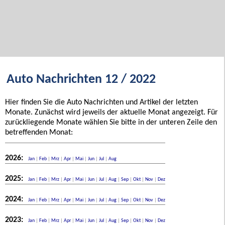
Auto Nachrichten 12 / 2022
Hier finden Sie die Auto Nachrichten und Artikel der letzten
Monate. Zunächst wird jeweils der aktuelle Monat angezeigt. Für
zurückliegende Monate wählen Sie bitte in der unteren Zeile den
betreffenden Monat:
2026:
Jan
|
Feb
|
Mrz
|
Apr
|
Mai
|
Jun
|
Jul
|
Aug
2025:
Jan
|
Feb
|
Mrz
|
Apr
|
Mai
|
Jun
|
Jul
|
Aug
|
Sep
|
Okt
|
Nov
|
Dez
2024:
Jan
|
Feb
|
Mrz
|
Apr
|
Mai
|
Jun
|
Jul
|
Aug
|
Sep
|
Okt
|
Nov
|
Dez
2023:
Jan
|
Feb
|
Mrz
|
Apr
|
Mai
|
Jun
|
Jul
|
Aug
|
Sep
|
Okt
|
Nov
|
Dez