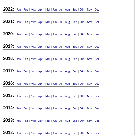
2022:
Jan
|
Feb
|
Mrz
|
Apr
|
Mai
|
Jun
|
Jul
|
Aug
|
Sep
|
Okt
|
Nov
|
Dez
2021:
Jan
|
Feb
|
Mrz
|
Apr
|
Mai
|
Jun
|
Jul
|
Aug
|
Sep
|
Okt
|
Nov
|
Dez
2020:
Jan
|
Feb
|
Mrz
|
Apr
|
Mai
|
Jun
|
Jul
|
Aug
|
Sep
|
Okt
|
Nov
|
Dez
2019:
Jan
|
Feb
|
Mrz
|
Apr
|
Mai
|
Jun
|
Jul
|
Aug
|
Sep
|
Okt
|
Nov
|
Dez
2018:
Jan
|
Feb
|
Mrz
|
Apr
|
Mai
|
Jun
|
Jul
|
Aug
|
Sep
|
Okt
|
Nov
|
Dez
2017:
Jan
|
Feb
|
Mrz
|
Apr
|
Mai
|
Jun
|
Jul
|
Aug
|
Sep
|
Okt
|
Nov
|
Dez
2016:
Jan
|
Feb
|
Mrz
|
Apr
|
Mai
|
Jun
|
Jul
|
Aug
|
Sep
|
Okt
|
Nov
|
Dez
2015:
Jan
|
Feb
|
Mrz
|
Apr
|
Mai
|
Jun
|
Jul
|
Aug
|
Sep
|
Okt
|
Nov
|
Dez
2014:
Jan
|
Feb
|
Mrz
|
Apr
|
Mai
|
Jun
|
Jul
|
Aug
|
Sep
|
Okt
|
Nov
|
Dez
2013:
Jan
|
Feb
|
Mrz
|
Apr
|
Mai
|
Jun
|
Jul
|
Aug
|
Sep
|
Okt
|
Nov
|
Dez
2012:
Jan
|
Feb
|
Mrz
|
Apr
|
Mai
|
Jun
|
Jul
|
Aug
|
Sep
|
Okt
|
Nov
|
Dez