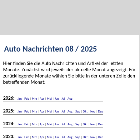
Auto Nachrichten 08 / 2025
Hier finden Sie die Auto Nachrichten und Artikel der letzten
Monate. Zunächst wird jeweils der aktuelle Monat angezeigt. Für
zurückliegende Monate wählen Sie bitte in der unteren Zeile den
betreffenden Monat:
2026:
Jan
|
Feb
|
Mrz
|
Apr
|
Mai
|
Jun
|
Jul
|
Aug
2025:
Jan
|
Feb
|
Mrz
|
Apr
|
Mai
|
Jun
|
Jul
|
Aug
|
Sep
|
Okt
|
Nov
|
Dez
2024:
Jan
|
Feb
|
Mrz
|
Apr
|
Mai
|
Jun
|
Jul
|
Aug
|
Sep
|
Okt
|
Nov
|
Dez
2023:
Jan
|
Feb
|
Mrz
|
Apr
|
Mai
|
Jun
|
Jul
|
Aug
|
Sep
|
Okt
|
Nov
|
Dez