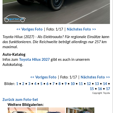
<< Voriges Foto
| Foto: 1/17 |
Nächstes Foto >>
Toyota Hilux (2027) - Als Elektroauto? Für regionale Einsätze kann
das funktionieren. Die Reichweite beträgt allerdings nur 257 km
maximal.
Auto-Katalog
Infos zum
Toyota Hilux 2027
gibt es auch in unserem
Autokatalog.
<< Voriges Foto
| Foto: 1/17 |
Nächstes Foto >>
Bilder:
1
•
2
•
3
•
4
•
5
•
6
•
7
•
8
•
9
•
10
•
11
•
12
•
13
•
14
•
15
•
16
•
17
Copyright: Toyota
Zurück zum Foto-Set
Weitere Bildgalerien: