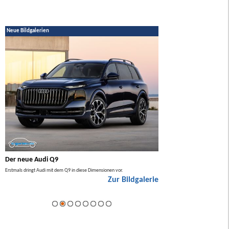
Neue Bildgalerien
Der neue Audi Q9
Der neue Mercedes GL
Erstmals dringt Audi mit dem Q9 in diese Dimensionen vor.
Der neue Mercedes GLA kommt zuers
Zur Bildgalerie
Hybrid.
ie