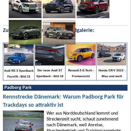
Zufällige Bilder aus unserer Bildgalerie:
Honda CR-V 2023 -
Der neue Audi S7
Renault 5 E-Tech -
Audi RS 3 Sportback
Blau und weiß
Sportback - Bild 18
Frontansicht
Facelift - Bild 12
Padborg Park
Rennstrecke Dänemark: Warum Padborg Park für
Trackdays so attraktiv ist
Wer aus Norddeutschland kommt und
Streckenzeit sucht, schaut zunehmend
nach Dänemark, weil Anreise,
Streckenbetrieb und Trainingsangebote