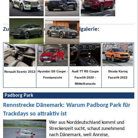
Zufällige Bilder aus unserer Bildgalerie:
Skoda Karoq
Hyundai i30 Coupe -
Audi TT RS Coupe
Renault Scenic 2013
Facelift 2022
Frontansicht
Facelift 2020 -
Mitttelkonsole
Padborg Park
Rennstrecke Dänemark: Warum Padborg Park für
Trackdays so attraktiv ist
Wer aus Norddeutschland kommt und
Streckenzeit sucht, schaut zunehmend
nach Dänemark, weil Anreise,