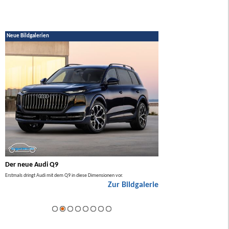
Neue Bildgalerien
Der neue Audi Q9
Der neue Mercedes GL
Erstmals dringt Audi mit dem Q9 in diese Dimensionen vor.
Der neue Mercedes GLA kommt zuers
Zur Bildgalerie
Hybrid.
ie