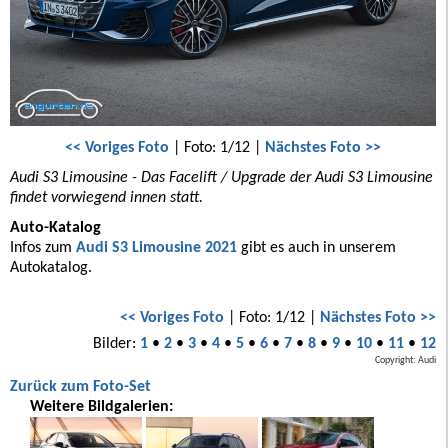
<< Voriges Foto
| Foto: 1/12 |
Nächstes Foto >>
Audi S3 Limousine - Das Facelift / Upgrade der Audi S3 Limousine
findet vorwiegend innen statt.
Auto-Katalog
Infos zum
Audi S3 Limousine 2021
gibt es auch in unserem
Autokatalog.
<< Voriges Foto
| Foto: 1/12 |
Nächstes Foto >>
Bilder:
1
•
2
•
3
•
4
•
5
•
6
•
7
•
8
•
9
•
10
•
11
•
12
Copyright: Audi
Zurück zum Foto-Set
Weitere Bildgalerien: